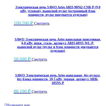
выносной
пульт
Электрическая печь SAWO Aries ARI3-90Ni2-CNR-P (9,0
кВт, угловая), выносной пульт (встроенный блок
(пульт
мощности, пульт покупается отдельно)
и
блок
100.590
₽
Смотреть
мощности
докупаются
отдельно)
SAWO Электрическая печь Aries напольная пристенная,
6,0 кВт, нерж. сталь, артикул ARI3-60NS-WL-P,
выносной пульт (пульт и блок мощности докупаются
отдельно)
58.690
₽
Смотреть
SAWO Электрическая печь Aries напольная, без пульта,
без блока мощности, 10,5 кВт, черная, артикул ARI6-
105NS-P
88.190
₽
Смотреть
Позвоните мне