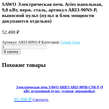
SAWO Электрическая печь Aries напольная,
9,0 кВт, нерж. сталь, артикул ARI3-90NS-P,
выносной пульт (пульт и блок мощности
докупаются отдельно)
52.490
₽
Артикул:
ARI3-90NS-P
Категория:
Серия Aries
Количество
товара
В корзину
SAWO
Электрическая
Похожие товары
печь
Aries
напольная,
9,0
кВт,
нерж.
Электрическая печь SAWO ARIES ARI3-90NB-CNR-P (9
сталь,
кВт, встроенный пульт, угловая, нержавейка)
артикул
85.990
₽
ARI3-
Смотреть
90NS-
P,