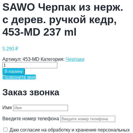
SAWO Черпак из нерж.
с дерев. ручкой кедр,
453-MD 237 ml
5.290
₽
Артикул:
453-MD
Категория:
Черпаки
Количество
товара
В корзину
SAWO
Позвоните мне
Черпак
из
Заказ звонка
нерж.
с
дерев.
ручкой
Имя
кедр,
453-
Введите номер телефона
MD
237
Даю согласие на обработку и хранение персональных