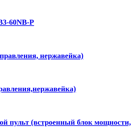
UB3-60NB-P
управления, нержавейка)
равления,нержавейка)
ой пульт (встроенный блок мощности,